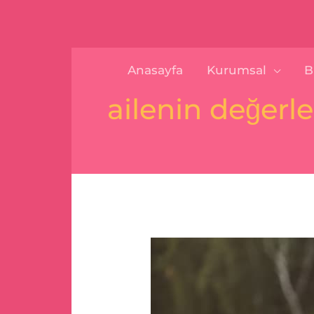
İçeriğe
content
atla
Anasayfa
Kurumsal
B
ailenin değerle
Çocuklar
Ve
Aile