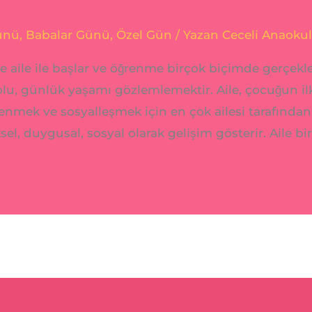
ünü
,
Babalar Günü
,
Özel Gün
/ Yazan
Ceceli Anaoku
 aile ile başlar ve öğrenme birçok biçimde gerçekle
u, günlük yaşamı gözlemlemektir. Aile, çocuğun ilk
mek ve sosyalleşmek için en çok ailesi tarafından et
ksel, duygusal, sosyal olarak gelişim gösterir. Aile b