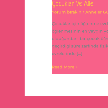
Çocuklar Ve Aile
Yorum bırakın
/
Anneler G
Çocuklar için öğrenme evde
öğrenmesinin en yaygın yol
olduğundan, bir çocuk öğren
geçirdiği süre zarfında fizi
evrelerinde […]
Read More »