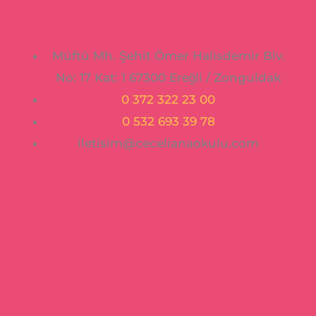
Müftü Mh. Şehit Ömer Halisdemir Blv.
No: 17 Kat: 1 67300 Ereğli / Zonguldak
0 372 322 23 00
0 532 693 39 78
iletisim@cecelianaokulu.com