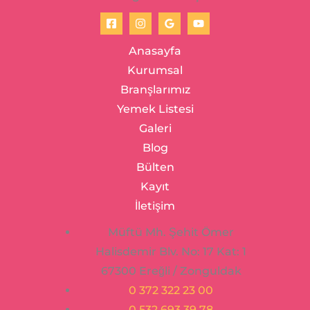
Anasayfa
Kurumsal
Branşlarımız
Yemek Listesi
Galeri
Blog
Bülten
Kayıt
İletişim
Müftü Mh. Şehit Ömer
Halisdemir Blv. No: 17 Kat: 1
67300 Ereğli / Zonguldak
0 372 322 23 00
0 532 693 39 78