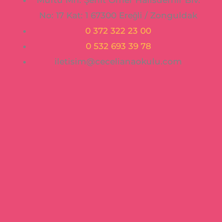
No: 17 Kat: 1 67300 Ereğli / Zonguldak
0 372 322 23 00
0 532 693 39 78
iletisim@cecelianaokulu.com