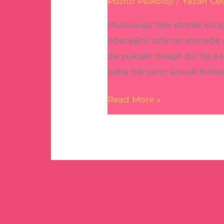
Pozitif Psikoloji
/ Yazan
Ce
Olacak
Mutluluğu fark etmek kolay
5
edeceğini tahmin etmede o
Alışkanlık
da yüksek maaşlı bir işe 
ve
çaba harcarız; ancak birkaç
Pozitif
Psikolojinin
Read More »
Gücü