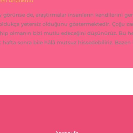
celi Anaokulu
 görünse de, araştırmalar insanların kendilerini g
ldukça yetersiz olduğunu göstermektedir. Çoğu za
sahip olmanın bizi mutlu edeceğini düşünürüz. Bu h
 hafta sonra bile hâlâ mutsuz hissedebiliriz. Bazen b
Anasayfa