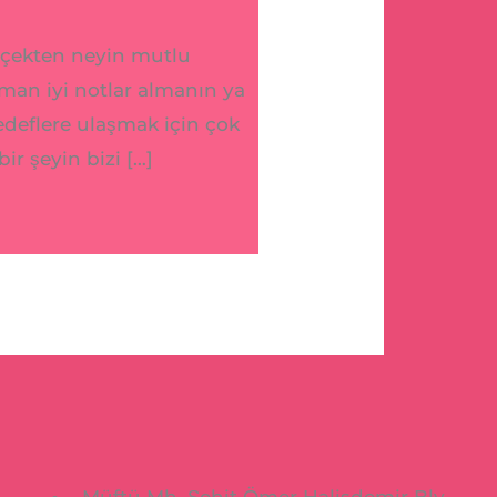
erçekten neyin mutlu
man iyi notlar almanın ya
edeflere ulaşmak için çok
ir şeyin bizi […]
Müftü Mh. Şehit Ömer Halisdemir Blv.