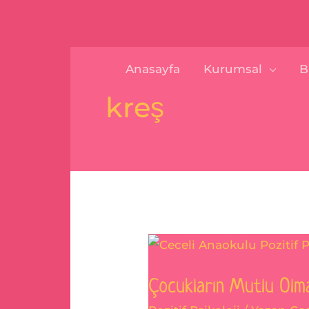
İçeriğe
content
atla
Anasayfa
Kurumsal
B
kreş
Çocukların
Mutlu
Çocukların Mutlu Olmas
Olmasına
Yardımcı