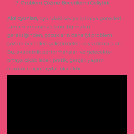
Problem Çözme Becerilerini Geliştirir
Akıl oyunları,
oyundaki seviyeleri veya görevleri
tamamlamanın yollarını bulmaları
gerektiğinden, çocukların daha iyi problem
çözme becerileri geliştirmelerine yardımcı olur.
Bu, akademik performansları ve gelecekte
ortaya çıkabilecek pratik, gerçek yaşam
durumları için faydalı olacaktır.