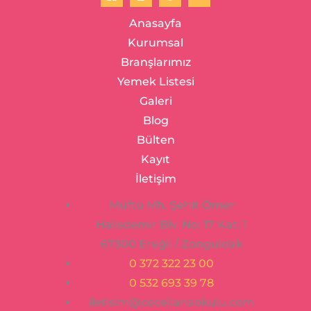
Anasayfa
Kurumsal
Branşlarımız
Yemek Listesi
Galeri
Blog
Bülten
Kayıt
İletişim
Müftü Mh. Şehit Ömer
Halisdemir Blv. No: 17 Kat: 1
67300 Ereğli / Zonguldak
0 372 322 23 00
0 532 693 39 78
iletisim@cecelianaokulu.com