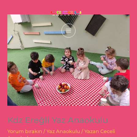
İçeriğe
content
atla
Kdz Ereğli Yaz Anaokulu
Yorum bırakın
/
Yaz Anaokulu
/ Yazan
Ceceli