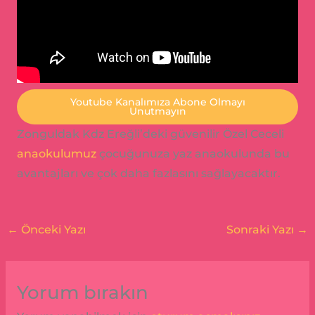
Youtube Kanalımıza Abone Olmayı
Unutmayın
Zonguldak Kdz Ereğli’deki güvenilir Özel Ceceli
anaokulumuz
çocuğunuza yaz anaokulunda bu
avantajları ve çok daha fazlasını sağlayacaktır.
←
Önceki Yazı
Sonraki Yazı
→
Yorum bırakın