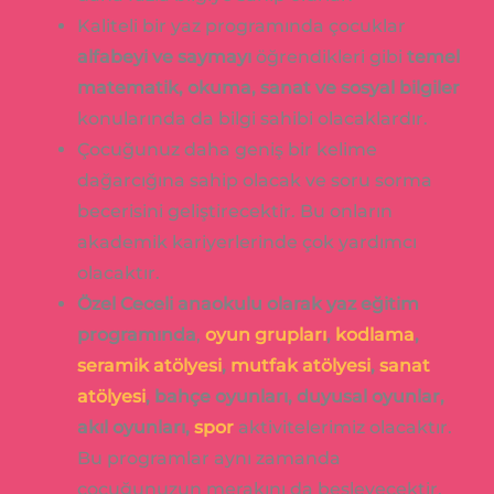
Kaliteli bir yaz programında çocuklar
alfabeyi ve saymayı
öğrendikleri gibi
temel
matematik, okuma, sanat ve sosyal bilgiler
konularında da bilgi sahibi olacaklardır.
Çocuğunuz daha geniş bir kelime
dağarcığına sahip olacak ve soru sorma
becerisini geliştirecektir. Bu onların
akademik kariyerlerinde çok yardımcı
olacaktır.
Özel Ceceli anaokulu olarak yaz eğitim
programında
,
oyun grupları
,
kodlama
,
seramik atölyesi
,
mutfak atölyesi
,
sanat
atölyesi
, bahçe oyunları, duyusal oyunlar,
akıl oyunları,
spor
aktivitelerimiz olacaktır.
Bu programlar aynı zamanda
çocuğunuzun merakını da besleyecektir.